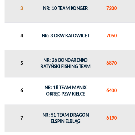
3
NR: 10 TEAM KONGER
7200
4
NR: 3 OKW KATOWICE I
7050
NR: 26 BONDARENKO
5
6870
RATYŃSKI FISHING TEAM
NR: 18 TEAM MANIX
6
6400
OKRĘG PZW KIELCE
NR: 51 TEAM DRAGON
7
6190
ELSPIN ELBLĄG