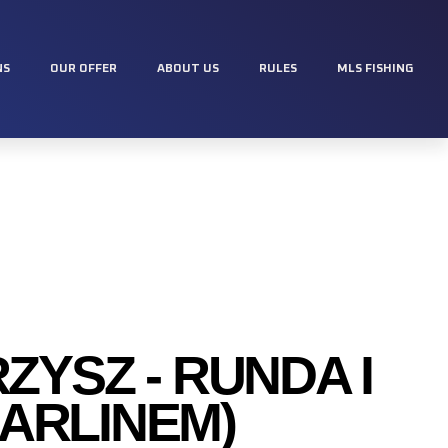
NS
OUR OFFER
ABOUT US
RULES
MLS FISHING
YSZ - RUNDA I
ARLINEM)