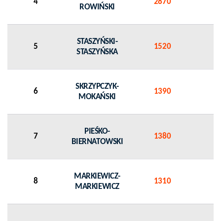
4
2870
ROWIŃSKI
STASZYŃSKI-
5
1520
STASZYŃSKA
SKRZYPCZYK-
6
1390
MOKAŃSKI
PIEŚKO-
7
1380
BIERNATOWSKI
MARKIEWICZ-
8
1310
MARKIEWICZ