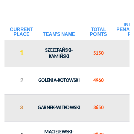
INC
CURRENT
TOTAL
PENAL
PLACE
TEAM'S NAME
POINTS
PO
SZCZEPAŃSKI-
1
5150
KAMIŃSKI
2
GOLENIA-KOTOWSKI
4960
3
GARNEK-WITKOWSKI
3650
MACIEJEWSKI-