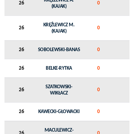
KRĘŹLEWICZ A.
26
0
(KAJAK)
KRĘŹLEWICZ M.
26
0
(KAJAK)
26
SOBOLEWSKI-BANAS
0
26
BELKE-RYTKA
0
SZATKOWSKI-
26
0
WIKŁACZ
26
KAWECKI-GŁOWACKI
0
MACULEWICZ-
26
0