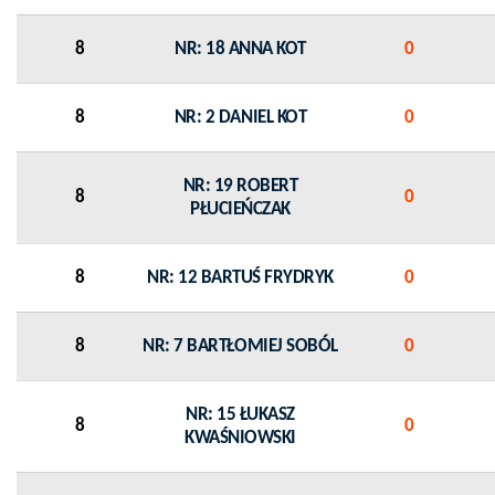
8
NR: 18 ANNA KOT
0
8
NR: 2 DANIEL KOT
0
NR: 19 ROBERT
8
0
PŁUCIEŃCZAK
8
NR: 12 BARTUŚ FRYDRYK
0
8
NR: 7 BARTŁOMIEJ SOBÓL
0
NR: 15 ŁUKASZ
8
0
KWAŚNIOWSKI