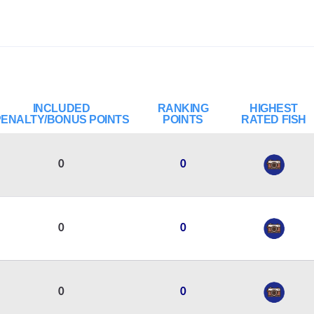
INCLUDED
RANKING
HIGHEST
PENALTY/BONUS POINTS
POINTS
RATED FISH
0
0
0
0
0
0