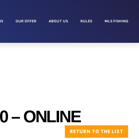
NS
OUR OFFER
ABOUT US
RULES
MLS FISHING
 – ONLINE
RETURN TO THE LIST