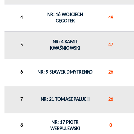
NR: 16 WOJCIECH
4
49
GĘGOTEK
NR: 4 KAMIL
5
47
KWAŚNIOWSKI
6
NR: 9 SŁAWEK DMYTRENKO
26
7
NR: 21 TOMASZ PALUCH
26
NR: 17 PIOTR
8
0
WERPULEWSKI