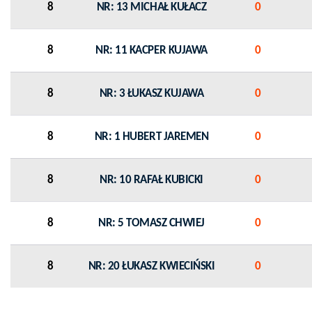
8
NR: 13 MICHAŁ KUŁACZ
0
8
NR: 11 KACPER KUJAWA
0
8
NR: 3 ŁUKASZ KUJAWA
0
8
NR: 1 HUBERT JAREMEN
0
8
NR: 10 RAFAŁ KUBICKI
0
8
NR: 5 TOMASZ CHWIEJ
0
8
NR: 20 ŁUKASZ KWIECIŃSKI
0